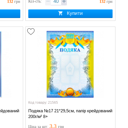
Кіл-сть:
132
грн
132
грн
Купити
Код товару: 21565
ейдований
Подяка №17 21*29,5см, папір крейдований
200г/м² 8+
3.3
Ціна
за шт
:
грн