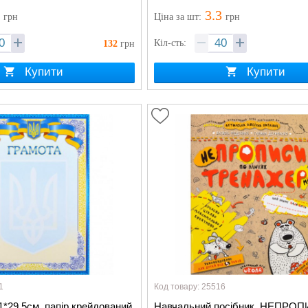
3
3.3
грн
Ціна
за шт
:
грн
Кіл-сть:
132
грн
Купити
Купити
1
Код товару: 25516
*29,5см, папір крейдований
Навчальний посібник. НЕПРО