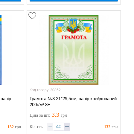
Код товару: 20852
 папір
Грамота №3 21*29,5см, папір крейдований
200г/м² 8+
3.3
Ціна
за шт
:
грн
Кіл-сть:
132
грн
132
грн