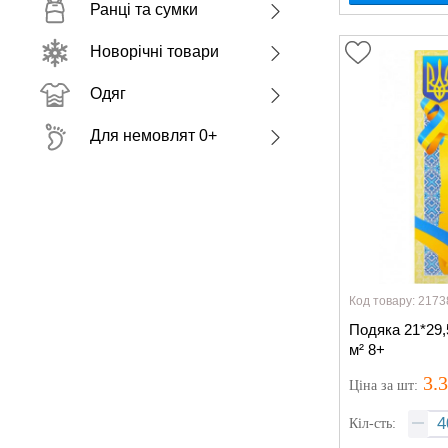
Ранці та сумки
Новорічні товари
Одяг
Для немовлят 0+
Код товару: 2173
Подяка 21*29,
м² 8+
3.
Ціна
за шт
:
Кіл-сть: