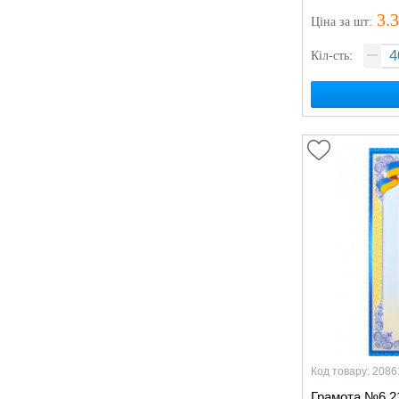
3.
Ціна
за шт
:
Кіл-сть:
Код товару: 2086
Грамота №6 21