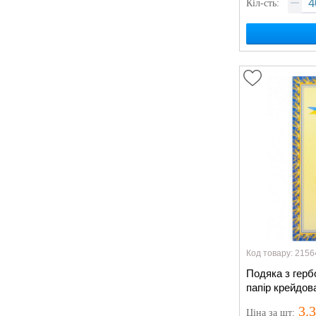
Кіл-сть:
Код товару: 2156
Подяка з герб
папір крейдов
3.
Ціна
за шт
: