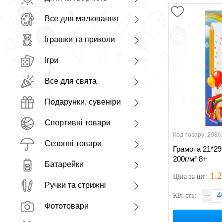
Все для малювання
Іграшки та приколи
Ігри
Все для свята
Подарунки, сувеніри
Спортивні товари
Код товару: 2086
Сезонні товари
Грамота 21*29
200г/м² 8+
Батарейки
1.
Ціна
за шт
:
Ручки та стрижні
Кіл-сть:
Фототовари