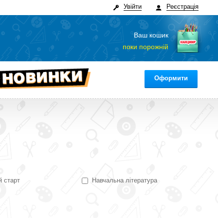
Увійти
Реєстрація
Ваш кошик
поки порожній
Оформити
й старт
Навчальна література