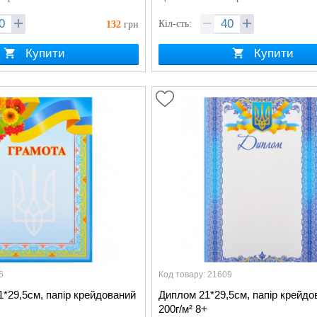
Кіл-сть:
132
грн
Купити
Купити
6
Код товару: 21609
*29,5см, папір крейдований
Диплом 21*29,5см, папір крейдо
200г/м² 8+