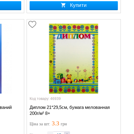
Купити
Код товару: 46939
ований
Диплом 21*29,5см, бумага мелованная
200г/м² 8+
3.3
Ціна
за шт
:
грн