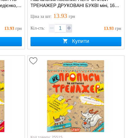
Федiєнко,
ТРЕНАЖЕР ДРУКОВАНІ БУКВІ міні, 16с.,
м'яка обкл В.Федiєнко, Г.Дерипасько
13.93
Ціна
за шт
:
грн
Кіл-сть:
13.93
грн
13.93
грн
Купити
Код товару: 25515