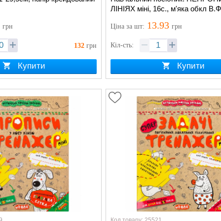
ЛІНІЯХ міні, 16с., м'яка обкл В.
Г.Дерипасько
3
13.93
грн
Ціна
за шт
:
грн
Кіл-сть:
132
грн
Купити
Купити
9
Код товару: 25521