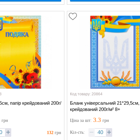
8
Код товару: 20864
5см, папір крейдований 200г/
Бланк універсальний 21*29,5см,
крейдований 200г/м² 8+
3
3.3
грн
Ціна
за шт
:
грн
Кіл-сть:
132
грн