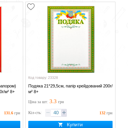
Код товару: 23328
рапором)
Подяка 21*29,5см, папір крейдований 200г/
0г/м² 8+
м² 8+
3.3
Ціна
за шт
:
грн
Кіл-сть:
131.6
грн
132
грн
Купити