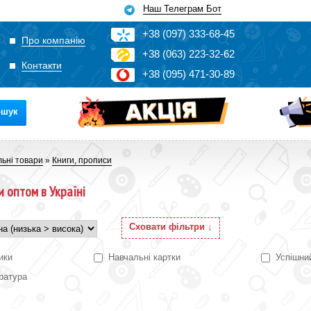
Наш Телеграм Бот
+3
8
(0
9
7)
3
33
-6
8-4
5
Про компанію
+3
8
(0
63)
2
2
3-3
2-6
2
Контакти
+3
8
(0
95)
4
7
1-3
0-8
9
ошук
льні товари
»
Книги, прописи
и оптом в Україні
Сховати фільтри ↓
ики
Навчальні картки
Успішни
ратура