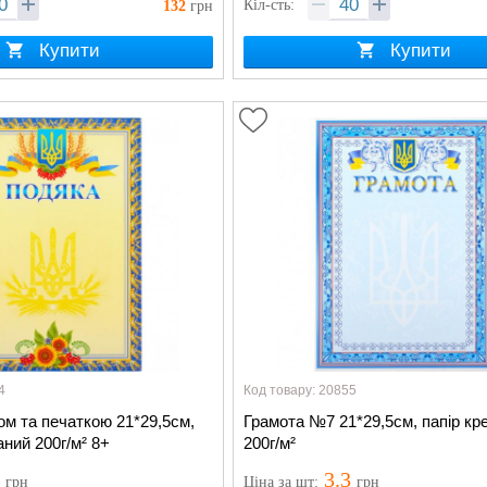
Кіл-сть:
132
грн
Купити
Купити
4
Код товару: 20855
ом та печаткою 21*29,5см,
Грамота №7 21*29,5см, папір кр
аний 200г/м² 8+
200г/м²
3
3.3
грн
Ціна
за шт
:
грн