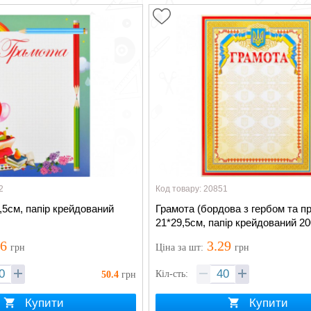
2
Код товару: 20851
,5см, папір крейдований
Грамота (бордова з гербом та п
21*29,5см, папір крейдований 20
26
3.29
грн
Ціна
за шт
:
грн
Кіл-сть:
50.4
грн
Купити
Купити