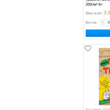
200г/м² 8+
3.
Ціна
за шт
:
Кіл-сть:
Код товару: 2551