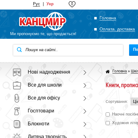
Рус
|
Укр
0
Головна
Оплата, доставка
Ми пропонуємо те, що продається!
П
Головна
»
Шкі
Нові надходження
Книги, пропис
Все для школи
Все для офісу
Сортування:
Госптовари
Наочні посібн
Художня літе
Блокноти
Дитяча творчість