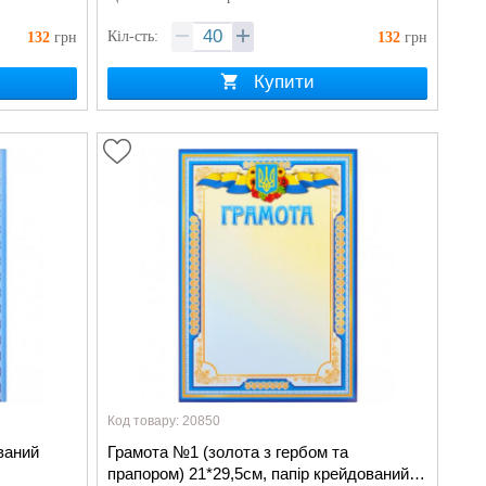
Кіл-сть:
132
грн
132
грн
Купити
Код товару: 20850
ваний
Грамота №1 (золота з гербом та
прапором) 21*29,5см, папір крейдований