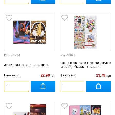
Код: 43724
Код: 40093
Зошит-словник В5 ін/яз. 40 аркушів
Зошит для нот А4 12л Тетрада
на скобі, обкладинка картон
22.90
23.79
Ціна за шт:
Ціна за шт:
грн
грн