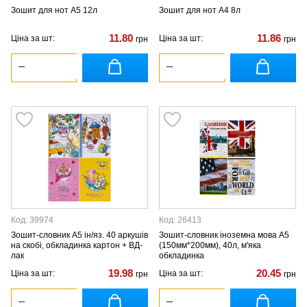
Зошит для нот А5 12л
Зошит для нот А4 8л
11.80
11.86
Ціна за шт:
Ціна за шт:
грн
грн
Код: 39974
Код: 26413
Зошит-словник А5 ін/яз. 40 аркушів
Зошит-словник іноземна мова А5
на скобі, обкладинка картон + ВД-
(150мм*200мм), 40л, м'яка
лак
обкладинка
19.98
20.45
Ціна за шт:
Ціна за шт:
грн
грн