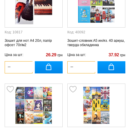
Код: 10817
Код: 40092
Зошит для нот А4 20л, папір
Зошит-словник А5 ин/яз. 40 аркуш,
офсет 70г/м2
тверда обкладинка
26.29
37.92
Ціна за шт:
Ціна за шт:
грн
грн