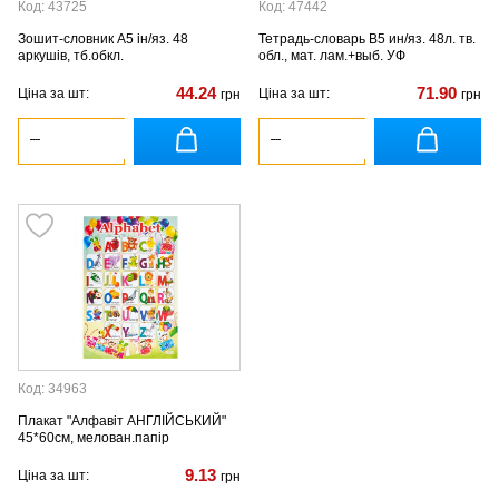
Код: 43725
Код: 47442
Зошит-словник А5 ін/яз. 48
Тетрадь-словарь В5 ин/яз. 48л. тв.
аркушів, тб.обкл.
обл., мат. лам.+выб. УФ
44.24
71.90
Ціна за шт:
Ціна за шт:
грн
грн
Код: 34963
Плакат "Алфавіт АНГЛІЙСЬКИЙ"
45*60см, мелован.папір
9.13
Ціна за шт:
грн