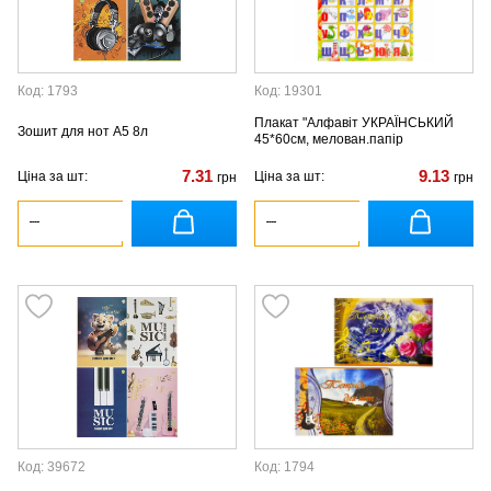
Код: 1793
Код: 19301
Плакат "Алфавіт УКРАЇНСЬКИЙ
Зошит для нот А5 8л
45*60см, мелован.папір
7.31
9.13
Ціна за шт:
Ціна за шт:
грн
грн
Код: 39672
Код: 1794