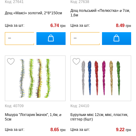
Код: 27641
Код: 27638
Дощ польський «Пелюстка» ⌀ 7см,
Дощ «Максі» золотий, 2*8*150см
1,6м
6.74
8.49
Ціна за шт:
Ціна за шт:
грн
грн
Код: 40709
Код: 24410
Мішура "Ліхтарик Їжачок", 1,4м, ⌀
Бурульки мікс 12см, мікс, пластик,
5см
гліттер (6шт)
8.65
9.22
Ціна за шт:
Ціна за шт:
грн
грн