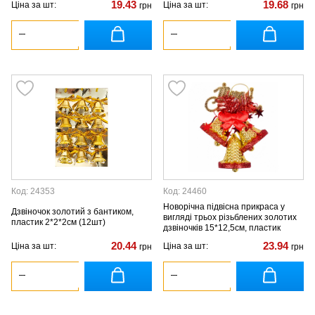
19.43
19.68
Ціна за шт:
Ціна за шт:
грн
грн
Код: 24353
Код: 24460
Новорічна підвісна прикраса у
Дзвіночок золотий з бантиком,
вигляді трьох різьблених золотих
пластик 2*2*2см (12шт)
дзвіночків 15*12,5см, пластик
20.44
23.94
Ціна за шт:
Ціна за шт:
грн
грн