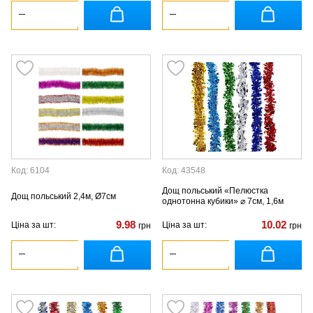
Код: 6104
Код: 43548
Дощ польський «Пелюстка
Дощ польський 2,4м, Ø7см
однотонна кубики» ⌀ 7см, 1,6м
9.98
10.02
Ціна за шт:
Ціна за шт:
грн
грн