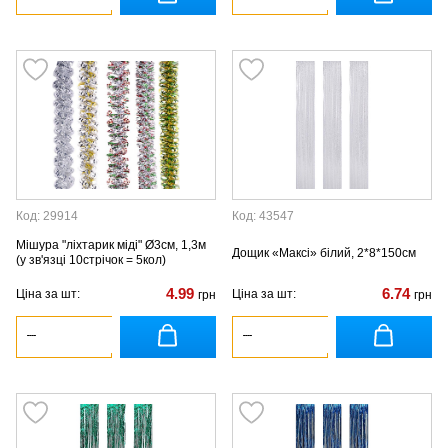
Код: 29914
Код: 43547
Мішура "ліхтарик міді" Ø3см, 1,3м
Дощик «Максі» білий, 2*8*150см
(у зв'язці 10стрічок = 5кол)
4.99
6.74
Ціна за шт:
Ціна за шт:
грн
грн