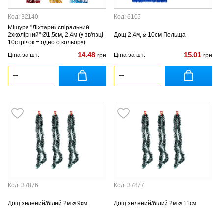
Код: 32140
Код: 6105
Мішура "Ліхтарик спіральний
2хколірний" Ø1,5см, 2,4м (у зв'язці
Дощ 2,4м, ⌀ 10см Польща
10стрічок = одного кольору)
14.48
15.01
Ціна за шт:
Ціна за шт:
грн
грн
Код: 37876
Код: 37877
Дощ зелений/білий 2м ⌀ 9см
Дощ зелений/білий 2м ⌀ 11см