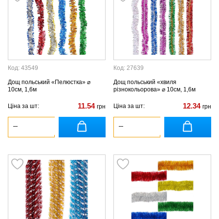
Код: 43549
Код: 27639
Дощ польський «Пелюстка» ⌀
Дощ польський «хвиля
10см, 1,6м
різнокольорова» ⌀ 10см, 1,6м
11.54
12.34
Ціна за шт:
Ціна за шт:
грн
грн