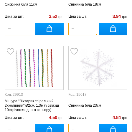
Сніжинка біла 11см
Сніжинка біла 18см
3.52
3.94
Ціна за шт:
Ціна за шт:
грн
грн
Код: 29913
Код: 15017
Мішура "Ліхтарик спіральний
2хколірний" Ø2см, 1,3м (у зв'язці
Сніжинка біла 23см
10стрічок = одного кольору)
4.50
4.84
Ціна за шт:
Ціна за шт:
грн
грн