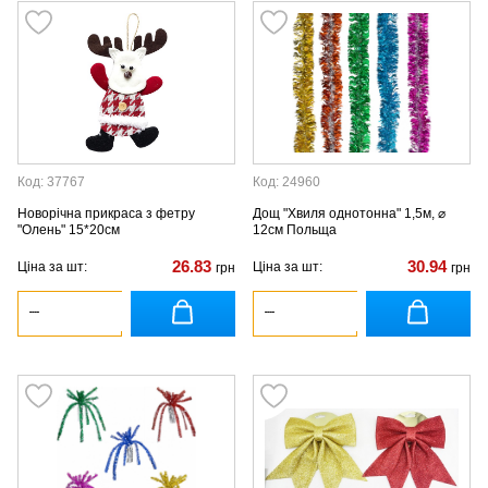
Код: 37767
Код: 24960
Новорічна прикраса з фетру
Дощ "Хвиля однотонна" 1,5м, ⌀
"Олень" 15*20см
12см Польща
26.83
30.94
Ціна за шт:
Ціна за шт:
грн
грн