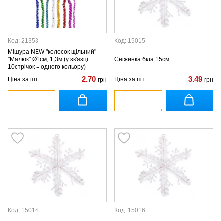
Код: 21353
Код: 15015
Мішура NEW "колосок щільний"
"Малюк" Ø1см, 1,3м (у зв'язці
Сніжинка біла 15см
10стрічок = одного кольору)
2.70
3.49
Ціна за шт:
Ціна за шт:
грн
грн
Код: 15014
Код: 15016