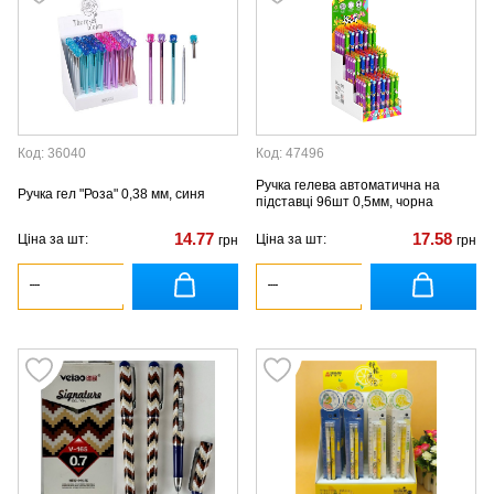
Код: 36040
Код: 47496
Ручка гелева автоматична на
Ручка гел "Роза" 0,38 мм, синя
підставці 96шт 0,5мм, чорна
14.77
17.58
Ціна за шт:
Ціна за шт:
грн
грн