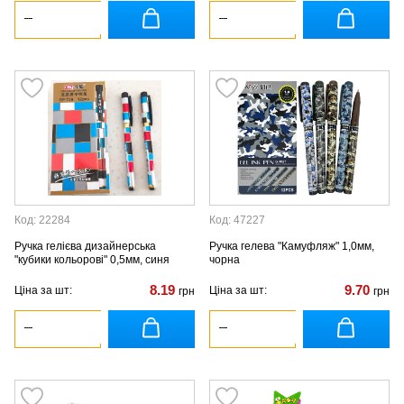
Код: 22284
Код: 47227
Ручка гелієва дизайнерська
Ручка гелева "Камуфляж" 1,0мм,
"кубики кольорові" 0,5мм, синя
чорна
8.19
9.70
Ціна за шт:
Ціна за шт:
грн
грн