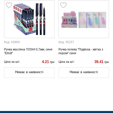
Код: 43869
Код: 35257
Ручка масляна TOSHI 0,7мм, синя
Ручка гелева "Підвіска - квітка з
"Ellott"
пером" синя
4.21
39.41
Ціна за шт:
Ціна за шт:
грн
грн
Немає в наявності
Немає в наявності