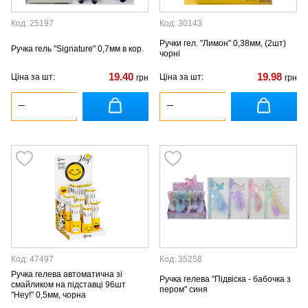
Код: 25197
Код: 30143
Ручки гел. "Лимон" 0,38мм, (2шт)
Ручка гель "Signature" 0,7мм в кор.
чорні
19.40
19.98
Ціна за шт:
Ціна за шт:
грн
грн
Код: 47497
Код: 35258
Ручка гелева автоматична зі
Ручка гелева "Підвіска - бабочка з
смайликом на підставці 96шт
пером" синя
"Hey!" 0,5мм, чорна