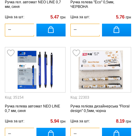
Ручка гел. автомат NEO LINE 0,7
Ручка гелева "Eco" 0,5мм,
мм, синя
ЧЕРВОНА
5.47
5.76
Ціна за шт:
Ціна за шт:
грн
грн
Код: 35154
Код: 22303
Ручка гелева автомат NEO LINE
Ручка гелієва дизайнерська "Floral
0,7 мм, синя
design" 0,5мм, чорна
5.94
8.19
Ціна за шт:
Ціна за шт:
грн
грн