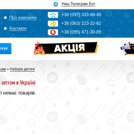
Наш Телеграм Бот
+3
8
(0
9
7)
3
33
-6
8-4
5
Про компанію
+3
8
(0
63)
2
2
3-3
2-6
2
Контакти
+3
8
(0
95)
4
7
1-3
0-8
9
ошук
ашки
»
Набори дитячі
 оптом в Україні
ії немає товарів.