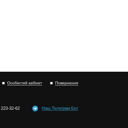
Особистий кабінет
Повернення
)
2
2
3-3
2-6
2
Наш Телеграм Бот