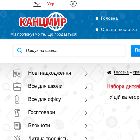
Рус
|
Укр
0
Головна
Оплата, доставка
Ми пропонуємо те, що продається!
П
Головна
»
Ігр
Нові надходження
Набори дитячі
Все для школи
У цій категор
Все для офісу
Госптовари
Блокноти
Дитяча творчість