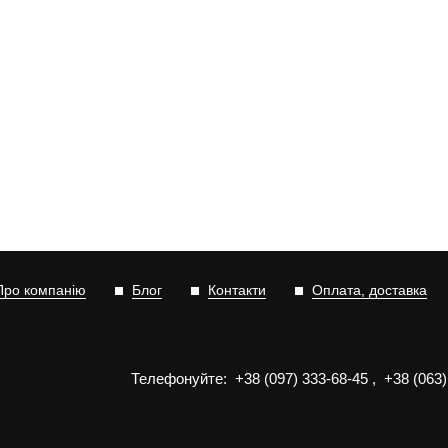
Про компанію
Блог
Контакти
Оплата, доставка
Телефонуйте:
+3
8
(0
9
7)
3
33
-6
8-4
5
,
+3
8
(0
63