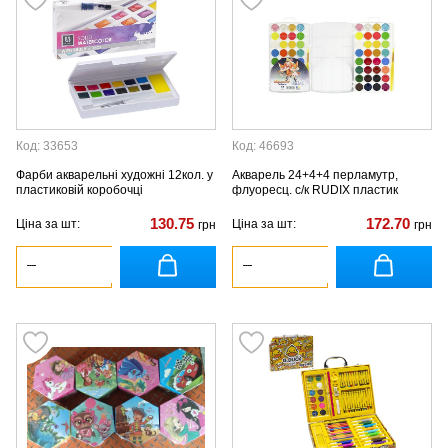
Код: 33653
Код: 46693
Фарби акварельні художні 12кол. у
Акварель 24+4+4 перламутр,
пластиковій коробочці
флуоресц. с/к RUDIX пластик
130.75
172.70
Ціна за шт:
Ціна за шт:
грн
грн