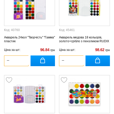
Код: 40760
Код: 45461
Акварель 24кол "Творчість" "Гамма"
Акварель медова 18 кольорів,
пластик
золото+срібло з пензликом RUDIX
96.84
98.62
Ціна за шт:
Ціна за шт:
грн
грн