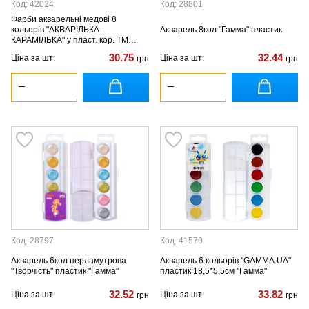
Код: 42024
Код: 28801
Фарби акварельні медові 8
кольорів "АКВАРІЛЬКА-
Акварель 8кол "Гамма" пластик
КАРАМІЛЬКА" у пласт. кор. ТМ
Тетрада
30.75
32.44
Ціна за шт:
Ціна за шт:
грн
грн
Код: 28797
Код: 41570
Акварель 6кол перламутрова
Акварель 6 кольорів "GAMMA.UA"
"Творчість" пластик "Гамма"
пластик 18,5*5,5см "Гамма"
32.52
33.82
Ціна за шт:
Ціна за шт:
грн
грн