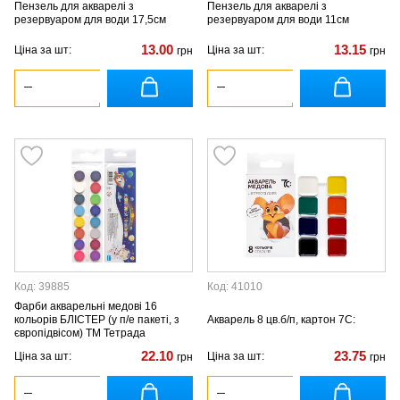
Пензель для акварелі з
Пензель для акварелі з
резервуаром для води 17,5см
резервуаром для води 11см
13.00
13.15
Ціна за шт:
Ціна за шт:
грн
грн
Код: 39885
Код: 41010
Фарби акварельні медові 16
кольорів БЛІСТЕР (у п/е пакеті, з
Акварель 8 цв.б/п, картон 7С:
європідвісом) ТМ Тетрада
22.10
23.75
Ціна за шт:
Ціна за шт:
грн
грн