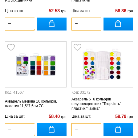
RUDIX Дівчинка
пластик.уп
52.53
56.36
Ціна за шт:
Ціна за шт:
грн
грн
Код: 41567
Код: 33172
Акварель 6+6 кольорів
Акварель медова 16 кольорів,
флуоресцентних "Творчість"
пластик 11,5*7,5см 7С:
пластик "Гамма"
58.40
59.79
Ціна за шт:
Ціна за шт:
грн
грн