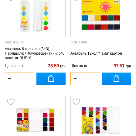
Код: 43634
Код: 19661
Акварель 6 кольорів (3+3),
Перламутр+ Флуоресцентний, б/к,
Акварель 12кол "Гама" картон
пластик RUDIX
36.50
37.51
Ціна за шт:
Ціна за шт:
грн
грн