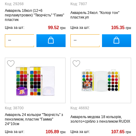
Код: 29268
Код: 7807
Акварель 18кол (12+6
Акварель 24кол. "Колор тон"
перламутрових) "Творчість" "Гама"
пластик.уп
пластик
99.52
105.35
Ціна за шт:
Ціна за шт:
грн
грн
Код: 38700
Код: 46692
Акварель 24 кольори "Творчість" з
Акварель медова 18 кольорів,
пензликом, пластик "Гамма"
золото+срібло з пензликом RUDIX
24*10см
105.89
107.65
Ціна за шт:
Ціна за шт:
грн
грн