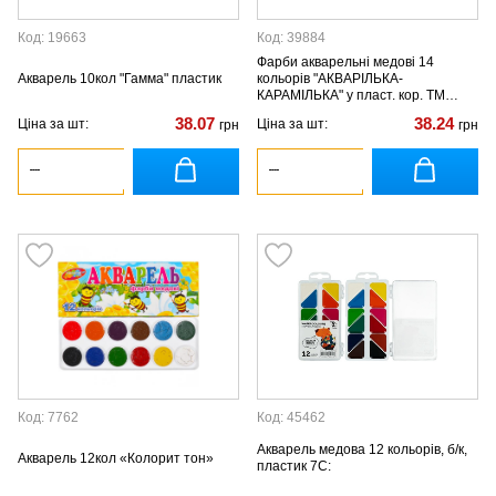
Код: 19663
Код: 39884
Фарби акварельні медові 14
Акварель 10кол "Гамма" пластик
кольорів "АКВАРІЛЬКА-
КАРАМІЛЬКА" у пласт. кор. ТМ
Тетрада
38.07
38.24
Ціна за шт:
Ціна за шт:
грн
грн
Код: 7762
Код: 45462
Акварель медова 12 кольорів, б/к,
Акварель 12кол «Колорит тон»
пластик 7С: