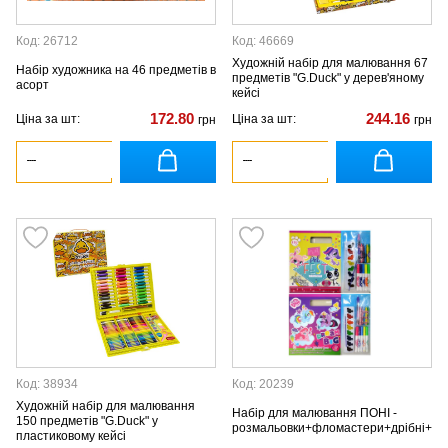
Код: 26712
Код: 46669
Художній набір для малювання 67
Набір художника на 46 предметів в
предметів "G.Duck" у дерев'яному
асорт
кейсі
172.80
244.16
Ціна за шт:
Ціна за шт:
грн
грн
Код: 38934
Код: 20239
Художній набір для малювання
Набір для малювання ПОНІ -
150 предметів "G.Duck" у
розмальовки+фломастери+дрібні+фа
пластиковому кейсі