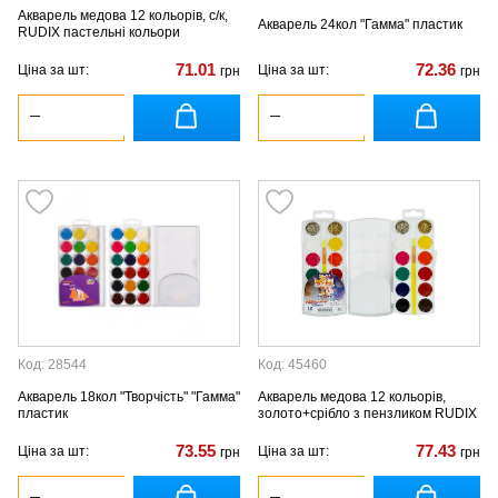
Акварель медова 12 кольорів, с/к,
Акварель 24кол "Гамма" пластик
RUDIX пастельні кольори
71.01
72.36
Ціна за шт:
Ціна за шт:
грн
грн
Код: 28544
Код: 45460
Акварель 18кол "Творчість" "Гамма"
Акварель медова 12 кольорів,
пластик
золото+срібло з пензликом RUDIX
73.55
77.43
Ціна за шт:
Ціна за шт:
грн
грн