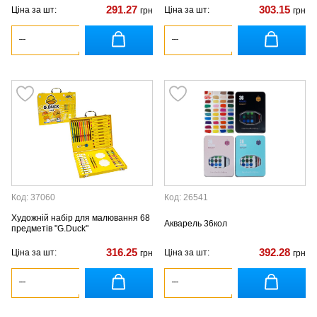
291.27
303.15
Ціна за шт:
Ціна за шт:
грн
грн
Код: 37060
Код: 26541
Художній набір для малювання 68
Акварель 36кол
предметів "G.Duck"
316.25
392.28
Ціна за шт:
Ціна за шт:
грн
грн