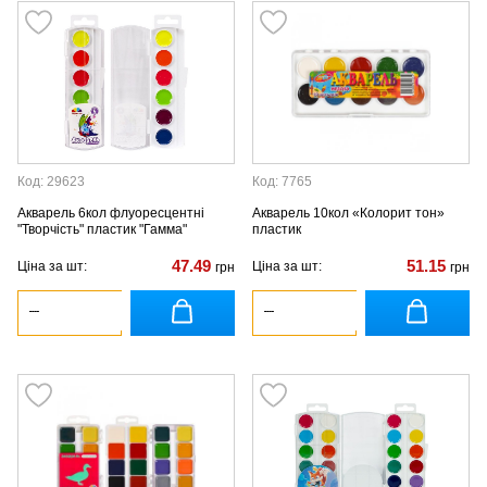
Код: 29623
Код: 7765
Акварель 6кол флуоресцентні
Акварель 10кол «Колорит тон»
"Творчість" пластик "Гамма"
пластик
47.49
51.15
Ціна за шт:
Ціна за шт:
грн
грн