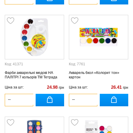
Код: 41371
Код: 7761
Фарби акварельні медові НА
Акварель 6кол «Колорит тон»
ПАЛІТРІ 7 кольорів ТМ Тетрада
картон
24.98
26.41
Ціна за шт:
Ціна за шт:
грн
грн