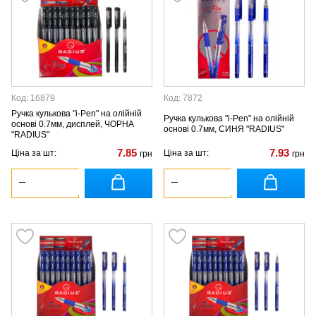
Код: 16879
Код: 7872
Ручка кулькова "i-Pen" на олійній
Ручка кулькова "i-Pen" на олійній
основі 0.7мм, дисплей, ЧОРНА
основі 0.7мм, СИНЯ "RADIUS"
"RADIUS"
7.85
7.93
Ціна за шт:
Ціна за шт:
грн
грн