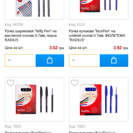
Код: 46259
Код: 8110
Ручка шариковая "Nifty Pen" на
Ручка кулькова "facePen" на
масляной основе 0,7мм, чорна
олійній основі 0.7мм, ФІОЛЕТОВА
RADIUS
"RADIUS"
3.02
3.92
Ціна за шт:
Ціна за шт:
грн
грн
Код: 7883
Код: 7882
Ручка кулькова "facePen" на
Ручка кулькова "facePen" на