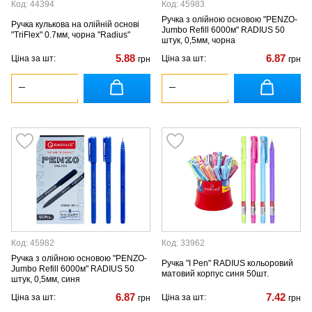
Код: 44394
Код: 45983
Ручка з олійною основою "PENZO-
Ручка кулькова на олійній основі
Jumbo Refill 6000м" RADIUS 50
"TriFlex" 0.7мм, чорна "Radius"
штук, 0,5мм, чорна
5.88
6.87
Ціна за шт:
Ціна за шт:
грн
грн
Код: 45982
Код: 33962
Ручка з олійною основою "PENZO-
Ручка "I Pen" RADIUS кольоровий
Jumbo Refill 6000м" RADIUS 50
матовий корпус синя 50шт.
штук, 0,5мм, синя
6.87
7.42
Ціна за шт:
Ціна за шт:
грн
грн