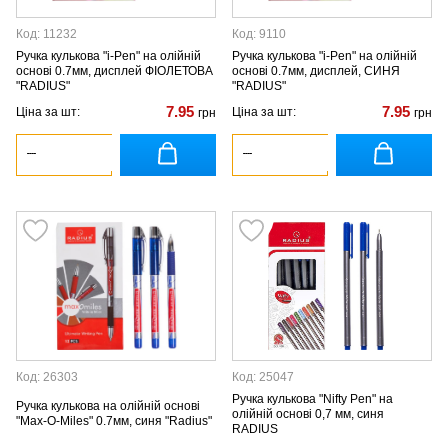
Код: 11232
Код: 9110
Ручка кулькова "i-Pen" на олійній
Ручка кулькова "i-Pen" на олійній
основі 0.7мм, дисплей ФІОЛЕТОВА
основі 0.7мм, дисплей, СИНЯ
"RADIUS"
"RADIUS"
7.95
7.95
Ціна за шт:
Ціна за шт:
грн
грн
Код: 26303
Код: 25047
Ручка кулькова "Nifty Pen" на
Ручка кулькова на олійній основі
олійній основі 0,7 мм, синя
"Max-O-Miles" 0.7мм, синя "Radius"
RADIUS