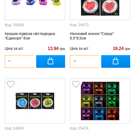
Код: 29309
Код: 24073
Іграшка-підвіска світлодіодна
Неоновий значок "Серце"
"Єдиноріг" 6см
8,5*8,5см
13.94
19.24
Ціна за шт:
Ціна за шт:
грн
грн
Код: 24069
Код: 25474