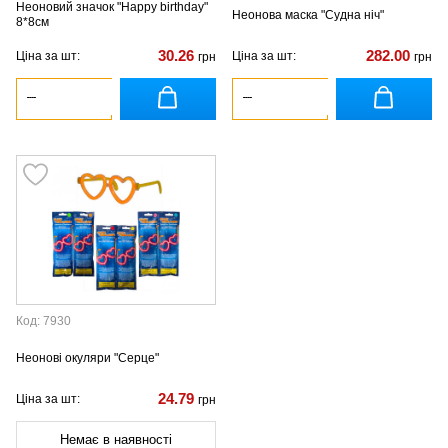
Неоновий значок "Happy birthday"
Неонова маска "Судна ніч"
8*8см
30.26
282.00
Ціна за шт:
Ціна за шт:
грн
грн
Код: 7930
Неонові окуляри "Серце"
24.79
Ціна за шт:
грн
Немає в наявності