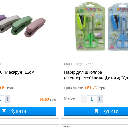
7
Код товару: 37658
6 "Макарун" 12см
Набір для школяра
(степлер,скобі,ножиці,скотч) "Д
.69
69.72
грн
Ціна
за шт
:
грн
Кіл-сть:
66.69
грн
Купити
Купити