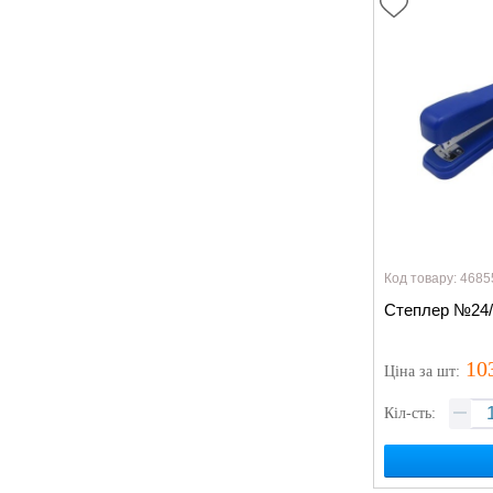
Код товару: 4685
Степлер №24/
10
Ціна
за шт
:
Кіл-сть: