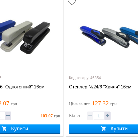
5
Код товару: 46854
6 "Однотонний" 16см
Степлер №24/6 "Хвиля" 16см
3.07
127.32
грн
Ціна
за шт
:
грн
Кіл-сть:
103.07
грн
Купити
Купити