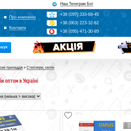
Наш Телеграм Бот
+3
8
(0
9
7)
3
33
-6
8-4
5
Про компанію
+3
8
(0
63)
2
2
3-3
2-6
2
Контакти
+3
8
(0
95)
4
7
1-3
0-8
9
ошук
сне приладдя
»
Степлери, скоби
би оптом в Україні