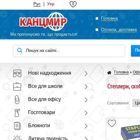
Рус
|
Укр
0
Головна
Оплата, доставка
Ми пропонуємо те, що продається!
П
Головна
»
Офі
Нові надходження
Степлери, ско
Все для школи
Все для офісу
Сортування:
Госптовари
Блокноти
Дитяча творчість