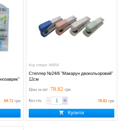
Код товару: 46856
Степлер №24/6 "Макарун двокольоровий"
инозаврик"
12см
78.82
Ціна
за шт
:
грн
Кіл-сть:
69.72
грн
78.82
грн
Купити