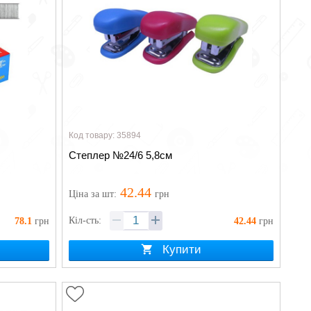
Код товару: 35894
Степлер №24/6 5,8см
42.44
Ціна
за шт
:
грн
Кіл-сть:
78.1
грн
42.44
грн
Купити