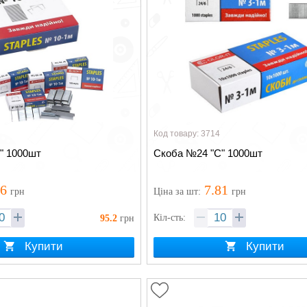
Код товару: 3714
" 1000шт
Скоба №24 "С" 1000шт
76
7.81
грн
Ціна
за шт
:
грн
Кіл-сть:
95.2
грн
Купити
Купити